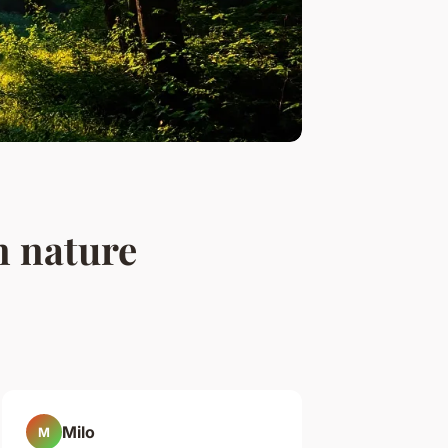
n nature
Milo
M