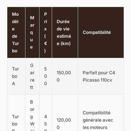
Mo
P
M
dèl
ri
Durée
ar
e
x
de vie
q
Compatibilité
de
(
estimé
u
Tur
€
e (km)
e
bo
)
G
Tur
5
ar
150,00
Parfait pour C4
bo
0
re
0
Picasso 110cv
A
0
tt
B
or
Compatibilité
Tur
g
4
120,00
générale avec
bo
W
5
0
les moteurs