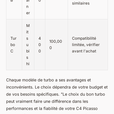
B
ar
0
similaires
n
er
M
it
Tur
s
4
Compatibilité
100,00
bo
u
0
limitée, vérifier
0
C
bi
0
avant l'achat
s
hi
Chaque modèle de turbo a ses avantages et
inconvénients. Le choix dépendra de votre budget et
de vos besoins spécifiques.
"Le choix du bon turbo
peut vraiment faire une différence dans les
performances et la fiabilité de votre C4 Picasso