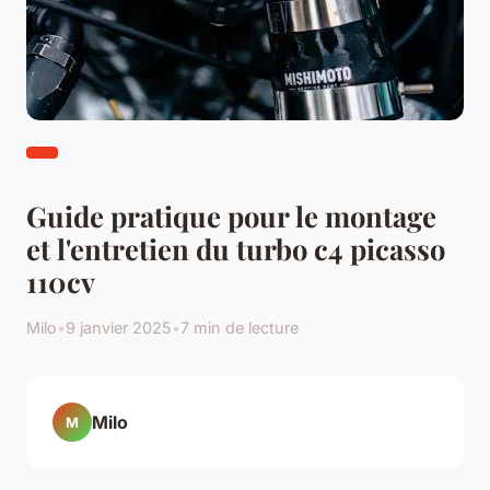
Guide pratique pour le montage
et l'entretien du turbo c4 picasso
110cv
Milo
•
9 janvier 2025
•
7 min de lecture
Milo
M