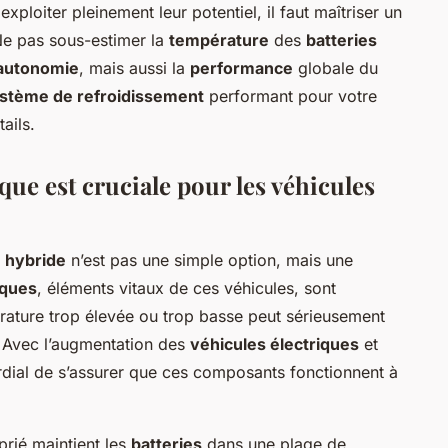
exploiter pleinement leur potentiel, il faut maîtriser un
Ne pas sous-estimer la
température
des
batteries
autonomie
, mais aussi la
performance
globale du
stème de refroidissement
performant pour votre
ails.
ue est cruciale pour les véhicules
e hybride
n’est pas une simple option, mais une
iques
, éléments vitaux de ces véhicules, sont
rature trop élevée ou trop basse peut sérieusement
. Avec l’augmentation des
véhicules électriques
et
ordial de s’assurer que ces composants fonctionnent à
rié maintient les
batteries
dans une plage de