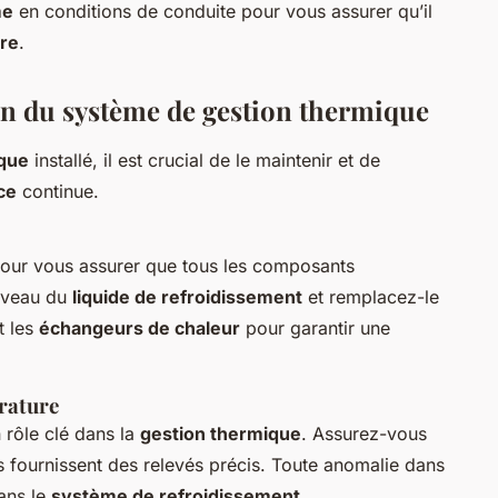
me
en conditions de conduite pour vous assurer qu’il
re
.
on du système de gestion thermique
ique
installé, il est crucial de le maintenir et de
ce
continue.
pour vous assurer que tous les composants
niveau du
liquide de refroidissement
et remplacez-le
t les
échangeurs de chaleur
pour garantir une
rature
 rôle clé dans la
gestion thermique
. Assurez-vous
ls fournissent des relevés précis. Toute anomalie dans
ans le
système de refroidissement
.