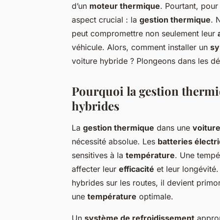
d’un
moteur thermique
. Pourtant, pour 
aspect crucial : la
gestion thermique
. 
peut compromettre non seulement leur
véhicule. Alors, comment installer un
sy
voiture hybride ? Plongeons dans les dét
Pourquoi la gestion thermiq
hybrides
La
gestion thermique
dans une
voitur
nécessité absolue. Les
batteries électr
sensitives à la
température
. Une tempé
affecter leur
efficacité
et leur longévité
hybrides sur les routes, il devient prim
une
température
optimale.
Un
système de refroidissement
approp