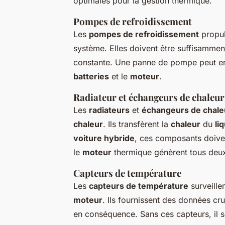
optimales pour la gestion thermique.
Pompes de refroidissement
Les
pompes de refroidissement
propul
système. Elles doivent être suffisamment
constante. Une panne de pompe peut ent
batteries
et le
moteur
.
Radiateur et échangeurs de chaleur
Les
radiateurs
et
échangeurs de chale
chaleur
. Ils transfèrent la
chaleur
du
li
voiture hybride
, ces composants doiven
le
moteur
thermique génèrent tous deu
Capteurs de température
Les
capteurs de température
surveille
moteur
. Ils fournissent des données cru
en conséquence. Sans ces capteurs, il s