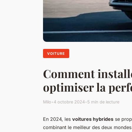
VOITURE
Comment installe
optimiser la per
Milo
•
4 octobre 2024
•
5 min de lecture
En 2024, les
voitures hybrides
se prop
combinant le meilleur des deux mondes : 