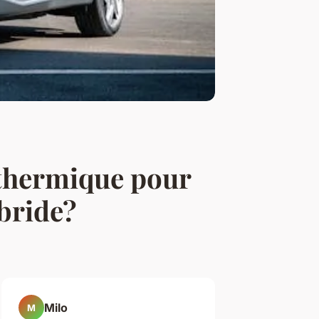
 thermique pour
bride?
Milo
M